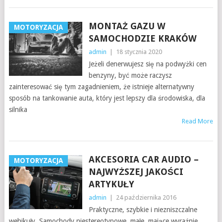
MONTAŻ GAZU W
MOTORYZACJA
SAMOCHODZIE KRAKÓW
admin
|
18 stycznia 2020
Jeżeli denerwujesz się na podwyżki cen
benzyny, być może raczysz
zainteresować się tym zagadnieniem, że istnieje alternatywny
sposób na tankowanie auta, który jest lepszy dla środowiska, dla
silnika
Read More
AKCESORIA CAR AUDIO –
MOTORYZACJA
NAJWYŻSZEJ JAKOŚCI
ARTYKUŁY
admin
|
24 października 2016
Praktyczne, szybkie i niezniszczalne
wehikuły. Samochody niestereotypowe, małe, mające wyraźnie