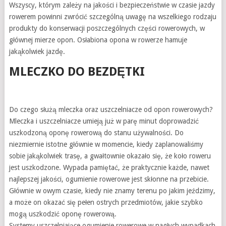
Wszyscy, którym zależy na jakości i bezpieczeństwie w czasie jazdy
rowerem powinni zwrócić szczególną uwagę na wszelkiego rodzaju
produkty do konserwacji poszczególnych części rowerowych, w
głównej mierze opon. Osłabiona opona w rowerze hamuje
jakąkolwiek jazdę.
MLECZKO DO BEZDĘTKI
Do czego służą mleczka oraz uszczelniacze od opon rowerowych?
Mleczka i uszczelniacze umieją już w parę minut doprowadzić
uszkodzoną oponę rowerową do stanu używalności. Do
niezmiernie istotne głównie w momencie, kiedy zaplanowaliśmy
sobie jakąkolwiek trasę, a gwałtownie okazało się, że koło roweru
jest uszkodzone. Wypada pamiętać, że praktycznie każde, nawet
najlepszej jakości, ogumienie rowerowe jest skłonne na przebicie.
Głównie w owym czasie, kiedy nie znamy terenu po jakim jeździmy,
a może on okazać się pełen ostrych przedmiotów, jakie szybko
mogą uszkodzić oponę rowerową.
Systemy uszczelniające ogumienie rowerowe w nagłych wypadkach