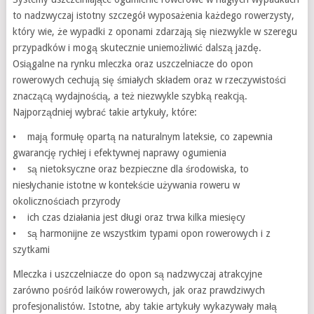
to nadzwyczaj istotny szczegół wyposażenia każdego rowerzysty,
który wie, że wypadki z oponami zdarzają się niezwykle w szeregu
przypadków i mogą skutecznie uniemożliwić dalszą jazdę.
Osiągalne na rynku mleczka oraz uszczelniacze do opon
rowerowych cechują się śmiałych składem oraz w rzeczywistości
znaczącą wydajnością, a też niezwykle szybką reakcją.
Najporządniej wybrać takie artykuły, które:
• mają formułę opartą na naturalnym lateksie, co zapewnia
gwarancję rychłej i efektywnej naprawy ogumienia
• są nietoksyczne oraz bezpieczne dla środowiska, to
niesłychanie istotne w kontekście używania roweru w
okolicznościach przyrody
• ich czas działania jest długi oraz trwa kilka miesięcy
• są harmonijne ze wszystkim typami opon rowerowych i z
szytkami
Mleczka i uszczelniacze do opon są nadzwyczaj atrakcyjne
zarówno pośród laików rowerowych, jak oraz prawdziwych
profesjonalistów. Istotne, aby takie artykuły wykazywały małą