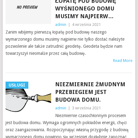
ŁOPATĘ POD BUDOWĘ
WYŚNIONEGO DOMU
MUSIMY NAJPIERW…
admin
|
4 września 2021
Zanim wbijemy pierwszą łopatę pod budowę naszego
wymarzonego domu musimy najpierw nie tylko dostać należyte
pozwolenie ale także zatrudnić geodetę. Geodeta będzie nam
towarzyszył nieomalże przez całą budowę.
Read More
NIEZMIERNIE ŻMUDNYM
USŁUGI
PRZEBIEGIEM JEST
BUDOWA DOMU.
admin
|
3 września 2021
Niezmiernie czasochłonnym procesem
jest budowa domu. Wymaga ogromnych pokładów energii, chęci
oraz zaangażowania. Rozpoczynając własną przygodę z budową
wymarzonego domu powinno się wcześniej dogłębnie zapoznać