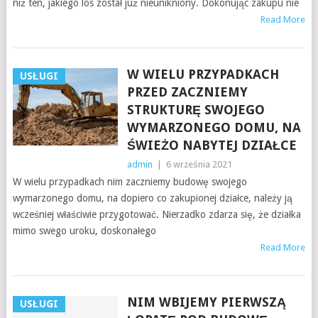
niż ten, jakiego los został już nieunikniony. Dokonując zakupu nie
Read More
W WIELU PRZYPADKACH
USŁUGI
PRZED ZACZNIEMY
STRUKTURĘ SWOJEGO
WYMARZONEGO DOMU, NA
ŚWIEŻO NABYTEJ DZIAŁCE
admin
|
6 września 2021
W wielu przypadkach nim zaczniemy budowę swojego
wymarzonego domu, na dopiero co zakupionej działce, należy ją
wcześniej właściwie przygotować. Nierzadko zdarza się, że działka
mimo swego uroku, doskonałego
Read More
NIM WBIJEMY PIERWSZĄ
USŁUGI